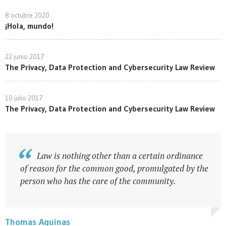
Cum sociis natoque penatibus et magnis dis parturient
montes, nascetur ridiculus mus. Nunc in risus in turpis
8 octubre 2020
¡Hola, mundo!
consectetur tincidunt at quis ipsum.
22 junio 2017
The Privacy, Data Protection and Cybersecurity Law Review
10 julio 2017
The Privacy, Data Protection and Cybersecurity Law Review
Law is nothing other than a certain ordinance
of reason for the common good, promulgated by the
person who has the care of the community.
Thomas Aquinas
W