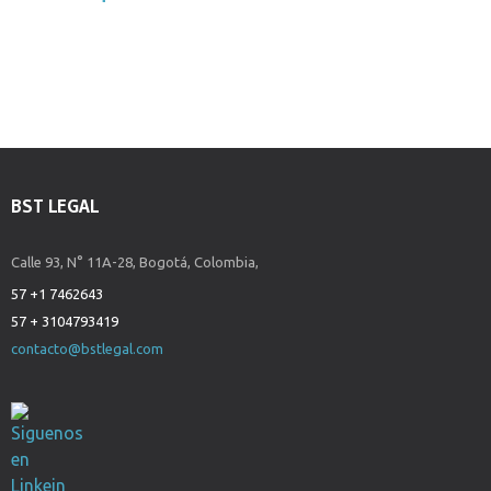
BST LEGAL
Calle 93, N° 11A-28, Bogotá, Colombia,
57 +1 7462643
57 + 3104793419
contacto@bstlegal.com