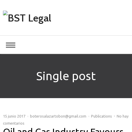
Single post
15 junio 2017
boterosalazartobon@gmail.com
Publications
No hay
comentarios
Oil and Gas Industry Favours