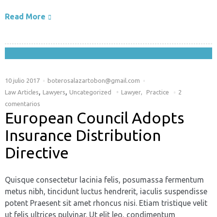
Read More
10 julio 2017
boterosalazartobon@gmail.com
,
,
Law Articles
Lawyers
Uncategorized
Lawyer
,
Practice
2
comentarios
European Council Adopts
Insurance Distribution
Directive
Quisque consectetur lacinia felis, posumassa fermentum
metus nibh, tincidunt luctus hendrerit, iaculis suspendisse
potent Praesent sit amet rhoncus nisi. Etiam tristique velit
ut felis ultrices pulvinar. Ut elit leo, condimentum