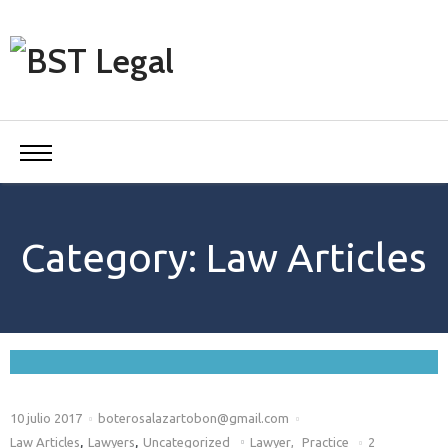
Category: Law Articles
10 julio 2017
boterosalazartobon@gmail.com
,
,
Law Articles
Lawyers
Uncategorized
Lawyer
,
Practice
2