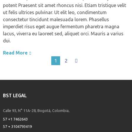
potent Praesent sit amet rhoncus nisi. Etiam tristique velit
ut felis ultrices pulvinar. Ut elit leo, condimentum
consectetur tincidunt malesuada lorem. Phasellus
imperdiet risus eget augue fermentum pharetra magna
lacus, viverra eu laoreet sed, aliquet orci. Mauris a varius
dui.
Read More
1
2
BST LEGAL
Calle 93, N° 11A-28, Bogotá, Colombia,
57 +1 7462643
57 + 3104793419