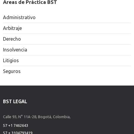
Áreas de Práctica BST
Administrativo
Arbitraje
Derecho
Insolvencia
Litigios
Seguros
BST LEGAL
Calle 93, N° 11A-28, Bogotá, Colombia,
57 +1 7462643
57 + 3104793419