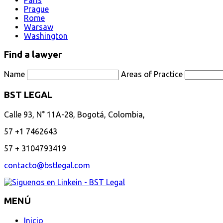
Prague
Rome
Warsaw
Washington
Find a lawyer
Name
Areas of Practice
BST LEGAL
Calle 93, N° 11A-28, Bogotá, Colombia,
57 +1 7462643
57 + 3104793419
contacto@bstlegal.com
MENÚ
Inicio