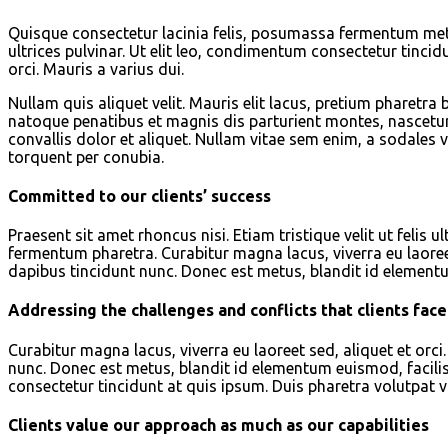
Quisque consectetur lacinia felis, posumassa fermentum metus 
ultrices pulvinar. Ut elit leo, condimentum consectetur tinc
orci. Mauris a varius dui.
Nullam quis aliquet velit. Mauris elit lacus, pretium pharetr
natoque penatibus et magnis dis parturient montes, nascetur r
convallis dolor et aliquet. Nullam vitae sem enim, a sodales 
torquent per conubia.
Committed to our clients’ success
Praesent sit amet rhoncus nisi. Etiam tristique velit ut feli
fermentum pharetra. Curabitur magna lacus, viverra eu laoreet 
dapibus tincidunt nunc. Donec est metus, blandit id elementu
Addressing the challenges and conflicts that clients face
Curabitur magna lacus, viverra eu laoreet sed, aliquet et orci
nunc. Donec est metus, blandit id elementum euismod, facilis
consectetur tincidunt at quis ipsum. Duis pharetra volutpat v
Clients value our approach as much as our capabilities