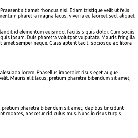
aesent sit amet rhoncus nisi. Etiam tristique velit ut felis
rmentum pharetra magna lacus, viverra eu laoreet sed, aliquet
blandit id elementum euismod, facilisis quis dolor. Cum sociis
quis ipsum. Duis pharetra volutpat vulputate. Mauris fringilla
it amet semper neque. Class aptent taciti sociosqu ad litora
 malesuada lorem. Phasellus imperdiet risus eget augue
velit. Mauris elit lacus, pretium pharetra bibendum sit amet,
cus, pretium pharetra bibendum sit amet, dapibus tincidunt
t montes, nascetur ridiculus mus. Nunc in risus turpis