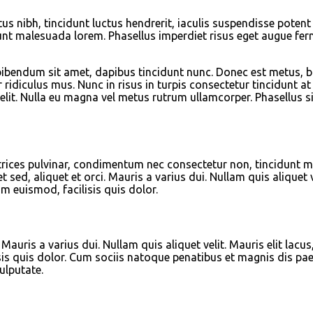
nibh, tincidunt luctus hendrerit, iaculis suspendisse potent Pr
idunt malesuada lorem. Phasellus imperdiet risus eget augue fe
a bibendum sit amet, dapibus tincidunt nunc. Donec est metus, 
idiculus mus. Nunc in risus in turpis consectetur tincidunt at 
velit. Nulla eu magna vel metus rutrum ullamcorper. Phasellus s
s ultrices pulvinar, condimentum nec consectetur non, tincidunt
sed, aliquet et orci. Mauris a varius dui. Nullam quis aliquet 
m euismod, facilisis quis dolor.
. Mauris a varius dui. Nullam quis aliquet velit. Mauris elit la
is quis dolor. Cum sociis natoque penatibus et magnis dis paen
ulputate.